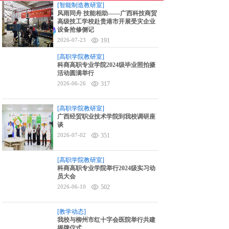
[智能制造教研室]
6对1升学指导
风雨同舟 技能相助——广西科技商贸
高级技工学校赴贵港市开展受灾企业
设备抢修侧记
分享至:
2026-07-23
191
[高职学院教研室]
科商高职专业学院2024级毕业照拍摄
活动圆满举行
2026-06-26
317
[高职学院教研室]
广西经贸职业技术学院到我校调研座
谈
2026-07-02
351
[高职学院教研室]
科商高职专业学院举行2024级实习动
员大会
2026-06-10
502
[教学动态]
我校与柳州市红十字会医院举行共建
揭牌仪式