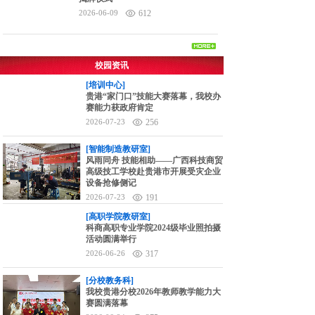
2026-06-09
612
校园资讯
[培训中心]
贵港“家门口”技能大赛落幕，我校办
赛能力获政府肯定
2026-07-23
256
[智能制造教研室]
风雨同舟 技能相助——广西科技商贸
高级技工学校赴贵港市开展受灾企业
设备抢修侧记
2026-07-23
191
[高职学院教研室]
科商高职专业学院2024级毕业照拍摄
活动圆满举行
2026-06-26
317
[分校教务科]
我校贵港分校2026年教师教学能力大
赛圆满落幕