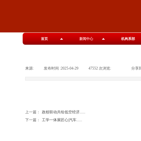
首页
新闻中心
机构系部
来源:
|
发布时间 :
2025-04-29
|
47552
次浏览:
|
|
分享到
上一篇：
政校联动共绘低空经济......
下一篇：
工学一体展匠心|汽车......