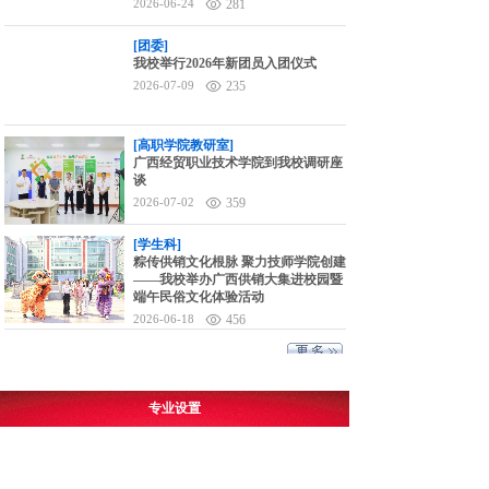
2026-06-24
281
[团委]
我校举行2026年新团员入团仪式
2026-07-09
235
[高职学院教研室]
广西经贸职业技术学院到我校调研座
谈
2026-07-02
359
[学生科]
粽传供销文化根脉 聚力技师学院创建
——我校举办广西供销大集进校园暨
端午民俗文化体验活动
2026-06-18
456
专业设置