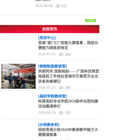
2026-06-09
622
校园资讯
[培训中心]
贵港“家门口”技能大赛落幕，我校办
赛能力获政府肯定
2026-07-23
264
[智能制造教研室]
风雨同舟 技能相助——广西科技商贸
高级技工学校赴贵港市开展受灾企业
设备抢修侧记
2026-07-23
199
[高职学院教研室]
科商高职专业学院2024级毕业照拍摄
活动圆满举行
2026-06-26
328
[分校教务科]
我校贵港分校2026年教师教学能力大
赛圆满落幕