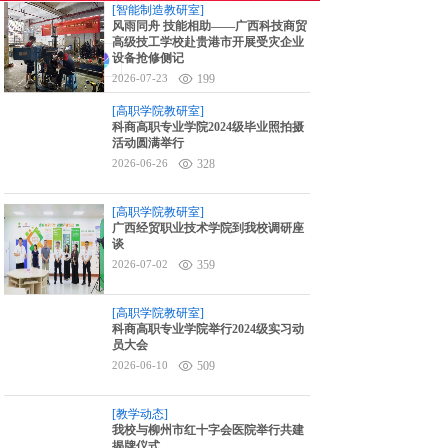
[智能制造教研室]
6对1升学指导
风雨同舟 技能相助——广西科技商贸
高级技工学校赴贵港市开展受灾企业
设备抢修侧记
分享至:
2026-07-23
199
[高职学院教研室]
科商高职专业学院2024级毕业照拍摄
活动圆满举行
2026-06-26
328
[高职学院教研室]
广西经贸职业技术学院到我校调研座
谈
2026-07-02
359
[高职学院教研室]
科商高职专业学院举行2024级实习动
员大会
2026-06-10
509
[教学动态]
我校与柳州市红十字会医院举行共建
揭牌仪式