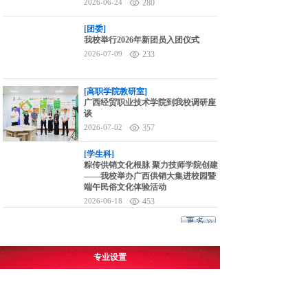
2026-06-24
280
[团委]
我校举行2026年新团员入团仪式
2026-07-09
233
[高职学院教研室]
广西经贸职业技术学院到我校调研座
谈
2026-07-02
357
[学生科]
粽传供销文化根脉 聚力技师学院创建
——我校举办广西供销大集进校园暨
端午民俗文化体验活动
2026-06-18
453
专业设置