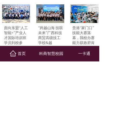
面向东盟“人工
“跨越山海 技联
贵港“家门口”
智能+”产业人
未来”广西科技
技能大赛落
才国际培训班
商贸高级技工
幕，我校办赛
学员到校参
学校&越
能力获政府肯
2026-07-24
2026-07-26
定
2026-07-23
首页
科商智慧校园
一卡通
风雨同舟 技能
广西科技商贸
我校2026年对
相助——广西
高级技工学校
越无人机及新
科技商贸高级
工学一体化课
能源汽车技术
技工学校赴贵
程资源及优质
培训班开班
2026-07-23
课
2026-07-16
2026-07-21
我校精彩亮相
我校获授“中国
科商高职专业