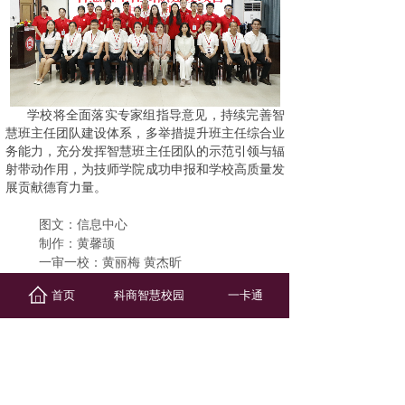
学校将全面落实专家组指导意见，持续完善智
慧班主任团队建设体系，多举措提升班主任综合业
务能力，充分发挥智慧班主任团队的示范引领与辐
射带动作用，为技师学院成功申报和学校高质量发
展贡献德育力量。
图文：信息中心
制作：黄馨颉
一审一校：黄丽梅 黄杰昕
二审
二校
：李哲天 莫 骏
首页
科商智慧校园
一卡通
三审
三校
：甘运刚
上一篇：
粽传供销文化根脉 聚......
下一篇：
我校教师代表柳州市出......